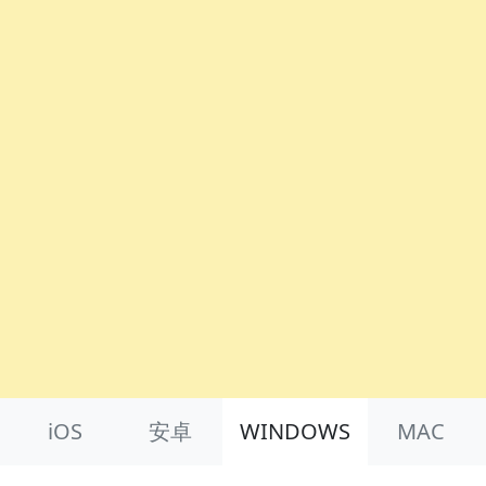
Product Nav
iOS
安卓
WINDOWS
MAC